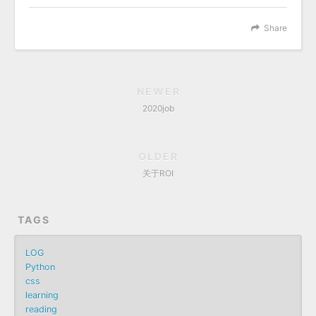
Share
NEWER
2020job
OLDER
关于ROI
TAGS
LOG
Python
css
learning
reading