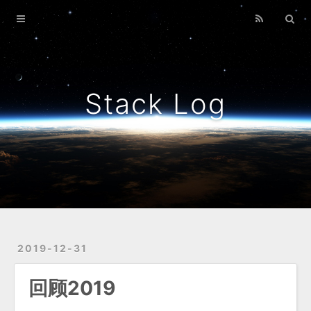
Home
Archives
Stack Log
2019-12-31
回顾2019